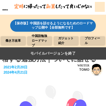
menu
【保存版】中国語を話せるようになるためのロードマ
ップ公開中【全部無料です】
中国語勉強
ガジェット
プロフィー
働き方改革
ロードマッ
紹介
ル
プ
【4級に半年、6級に半年】HSKに合
モバイルバージョンを終了
格する勉強方法｜ついでに話せる
WRITER
2021年2月20日
TOMO
2024年4月21日