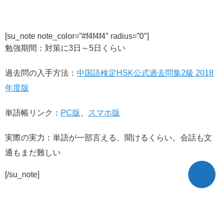
[su_note note_color=”#f4f4f4″ radius=”0″]
勉強期間：対策に3日～5日くらい
過去問の入手方法：
中国語検定HSK公式過去問集2級 2018
年度版
単語帳リンク：
PC版
、
スマホ版
実際の実力：単語が一部言える、聞けるくらい。会話も文
通もまだ難しい
[/su_note]