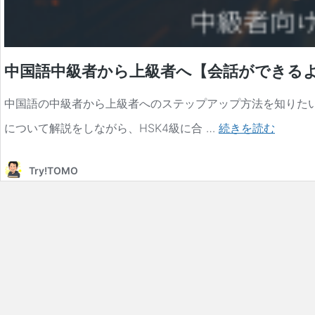
中国語中級者から上級者へ【会話ができる
中国語の中級者から上級者へのステップアップ方法を知りた
中
について解説をしながら、HSK4級に合 …
続きを読む
国
Try!TOMO
語
中
級
者
か
ら