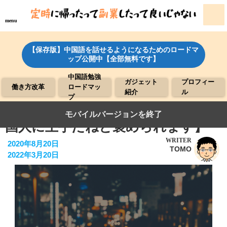
menu
【保存版】中国語を話せるようになるためのロードマ
ップ公開中【全部無料です】
中国語勉強
ガジェット
プロフィー
働き方改革
ロードマッ
紹介
ル
プ
中国語発音の勉強方法【続けたら中
モバイルバージョンを終了
国人に上手だねと褒められます】
WRITER
2020年8月20日
TOMO
2022年3月20日