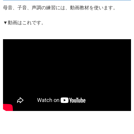
からは先にやるべき事をやります。
母音、子音、声調の練習には、動画教材を使います。
終わったらまた別の日に、プラスアルファに取り掛か
▼動画はこれです。
る感じで🤐
休んだら次は文法です📝
#中国語勉強
pic.twitter.com/s
RTZvOydkL
— TOMO🇨🇳中国語にコミット中 (@try_to921mo)
M
ay 26, 2020