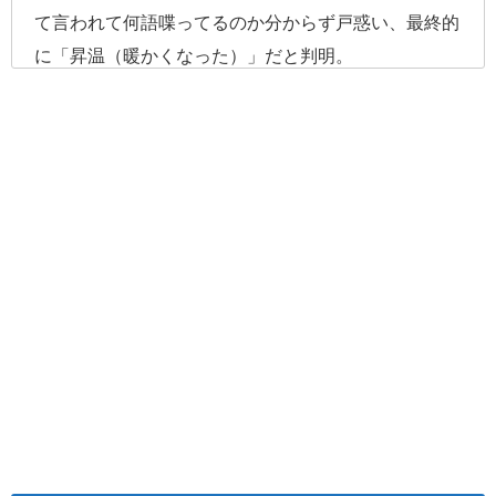
て言われて何語喋ってるのか分からず戸惑い、最終的
に「昇温（暖かくなった）」だと判明。
sen wenじゃなくてsheng wenだよ！！
日本人が中国人に発音を教える面白い場面。
「ごめんね、僕標準語の発音苦手だわ」って謝られま
した🤣
— TOMO🤐少し日常会話できるようになってきた
(@try_to921mo)
January 21, 2021