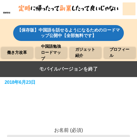
menu
【保存版】中国語を話せるようになるためのロードマ
ップ公開中【全部無料です】
中国語勉強
ガジェット
プロフィー
働き方改革
ロードマッ
紹介
ル
プ
お問い合わせ
モバイルバージョンを終了
2018年6月23日
お名前 (必須)