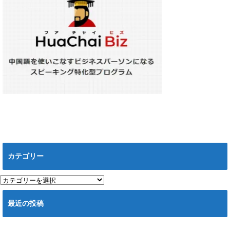
カテゴリー
カ
テ
ゴ
最近の投稿
リ
ー