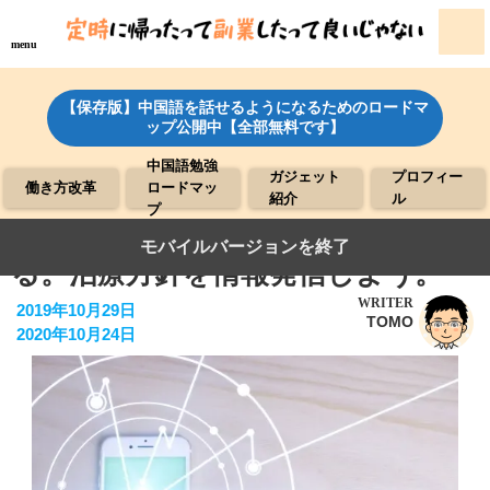
menu
【保存版】中国語を話せるようになるためのロードマ
ップ公開中【全部無料です】
中国語勉強
ガジェット
プロフィー
働き方改革
ロードマッ
紹介
ル
プ
●AI時代、歯医者の働き方が変わ
モバイルバージョンを終了
る。治療方針を情報発信しよう。
WRITER
2019年10月29日
TOMO
2020年10月24日