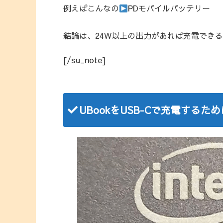
例えばこんなの
PDモバイルバッテリー
結論は、24W以上の出力があれば充電でき
[/su_note]
UBookをUSB-Cで充電する