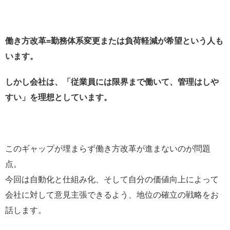
もしくは欲しいお金の分だけ働くとか完全歩合にする
か。
働き方改革=勤務体系変更または負荷軽減が希望という人も
います。
仕事量を減らさず、早く退勤するようすすめてくるだ
けの企業はポンカス。
しかし会社は、「従業員には限界まで働いて、管理はしや
ちなみに学校現場はそのポンカスの中の一つ。
すい」を理想としています。
— No side 【脱サラ予定の教師】中国語を極める者
(@Noside0904)
November 23, 2019
このギャップが埋まらず働き方改革が進まないのが問題
点。
今回は自動化と仕組み化、そして自分の価値向上によって
会社に対して意見主張できるよう、地位の確立の戦略をお
話します。