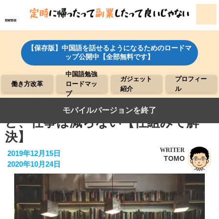
menu
【保存版】中国語を話せるようになるためのロードマ
ップ公開中【全部無料です】
中国語勉強
ガジェット
プロフィー
働き方改革
ロードマッ
紹介
ル
プ
●働き方改革で残業を減らしたいけ
モバイルバージョンを終了
ど、仕事は減らない【仕組みで解
決】
WRITER
2019年12月15日
TOMO
2020年10月24日