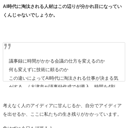
AI時代に淘汰される人材はこの辺りが分かれ目になってい
くんじゃないでしょうか。
議事録に時間がかかる会議の仕方を変えるのか
何も変えずに技術に頼るのか
この違いによってAI時代に淘汰される仕事が決まる気
がする。 / 大津市が議事録作成でAI導入 時間を4割
削減見込み (毎日新聞)
#NewsPicks
https://t.co/RCeUS
J8NHk
考えなく人のアイディアに甘んじるか、自分でアイディア
を出せるか、ここに私たちの生き残りがかかっています。
— TOMO🇨🇳もうすぐ中国で働く日本人🇯🇵
(@try_to921mo)
November 23, 2019