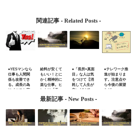
関連記事 -
Related Posts
-
●YESマンなら
給料が安くて
●「長所=真面
●テレワーク推
仕事も人間関
もいい！とに
目」な人は気
進が始まりま
係も改善でき
かく精神的に
をつけて【消
す。注意点や
る。成長の為
楽な仕事。ヒ
耗して人生が
ら今後の展望
にイエスと言
ントは「天
辛いだけで
など
おう。
職」
す】
最新記事 -
New Posts
-