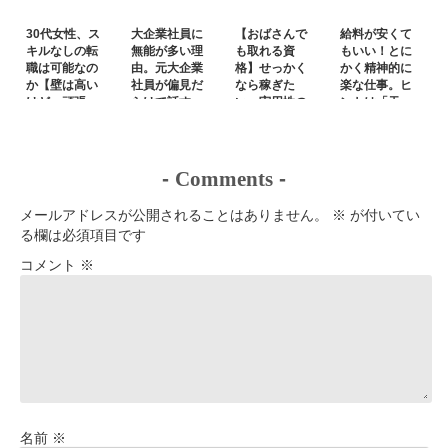
30代女性、ス
大企業社員に
【おばさんで
給料が安くて
キルなしの転
無能が多い理
も取れる資
もいい！とに
職は可能なの
由。元大企業
格】せっかく
かく精神的に
か【壁は高い
社員が偏見だ
なら稼ぎた
楽な仕事。ヒ
けど、頑張
らけで話す
い。実用性の
ントは「天
れ】
あるもの
職」
-
Comments
-
メールアドレスが公開されることはありません。
※
が付いてい
る欄は必須項目です
コメント
※
名前
※