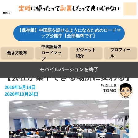
menu
【保存版】中国語を話せるようになるためのロードマ
ップ公開中【全部無料です】
中国語勉強
ガジェット
プロフィー
働き方改革
ロードマッ
紹介
ル
プ
●職場での集中力の上がる席配置。
モバイルバージョンを終了
【会社が集中できる場所に変わる】
WRITER
2019年5月14日
TOMO
2020年10月24日