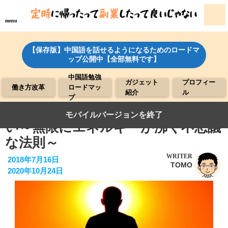
menu
【保存版】中国語を話せるようになるためのロードマ
ップ公開中【全部無料です】
中国語勉強
ガジェット
プロフィー
働き方改革
ロードマッ
紹介
ル
プ
●やりたい仕事は時間が気にならな
モバイルバージョンを終了
い～無限にエネルギーが沸く不思議
な法則～
WRITER
2018年7月16日
TOMO
2020年10月24日