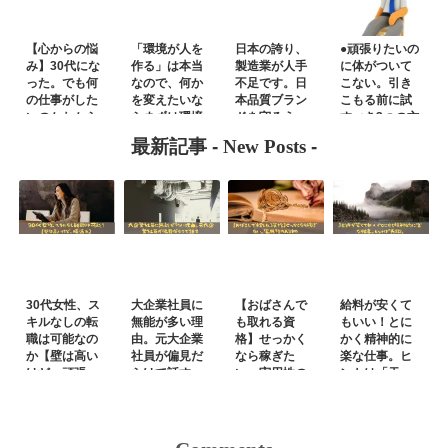
【心からの悩
「環境が人を
日本の誇り、
●頑張りたいの
み】30代にな
作る」は本当
製造業が人手
に体がついて
った。でも何
なので、何か
不足です。日
こない。引き
の仕事がした
を変えたいな
本品質ブラン
こもる前に試
いのかわから
らまずは環境
ドを守ろう
すべき3つの方
ない
から
法
最新記事 -
New Posts
-
30代女性、ス
大企業社員に
【おばさんで
給料が安くて
キルなしの転
無能が多い理
も取れる資
もいい！とに
職は可能なの
由。元大企業
格】せっかく
かく精神的に
か【壁は高い
社員が偏見だ
なら稼ぎた
楽な仕事。ヒ
けど、頑張
らけで話す
い。実用性の
ントは「天
れ】
あるもの
職」