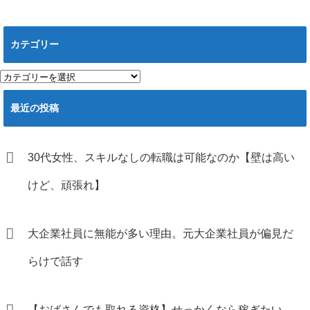
カテゴリー
カ
テ
ゴ
最近の投稿
リ
ー
30代女性、スキルなしの転職は可能なのか【壁は高い
けど、頑張れ】
大企業社員に無能が多い理由。元大企業社員が偏見だ
らけで話す
【おばさんでも取れる資格】せっかくなら稼ぎたい。