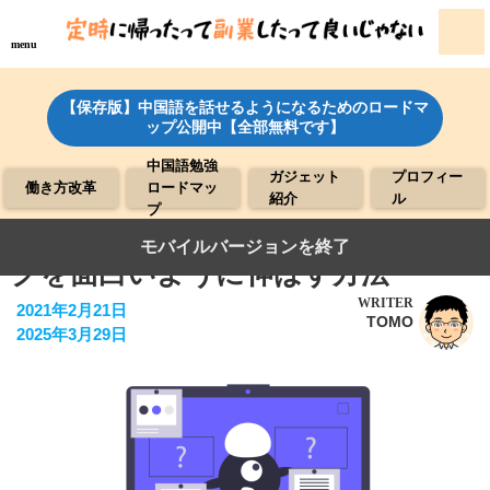
menu
【保存版】中国語を話せるようになるためのロードマ
ップ公開中【全部無料です】
中国語勉強
ガジェット
プロフィー
働き方改革
ロードマッ
紹介
ル
プ
瞬間中国語作文で中国語スピーキン
モバイルバージョンを終了
グを面白いように伸ばす方法
WRITER
2021年2月21日
TOMO
2025年3月29日