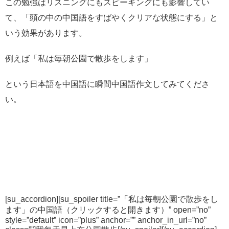
この勉強はリスニングにもスピーキングにも影響してい
て、「頭の中の中国語をすばやくクリアな状態にする」と
いう効果があります。
例えば「私は毎朝公園で散歩をします」
という日本語を中国語に瞬間中国語作文してみてくださ
い。
[su_accordion][su_spoiler title=”「私は毎朝公園で散歩をし
ます」の中国語（クリックすると開きます）” open=”no”
style=”default” icon=”plus” anchor=”” anchor_in_url=”no”