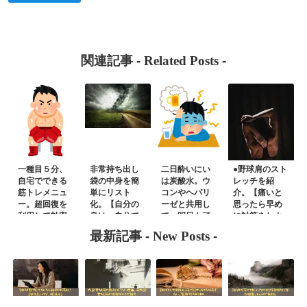
関連記事 -
Related Posts
-
一種目５分、
非常持ち出し
二日酔いにい
●野球肩のスト
自宅でできる
袋の中身を簡
は炭酸水。ウ
レッチを紹
筋トレメニュ
単にリスト
コンやヘパリ
介。【痛いと
ー。超回復を
化。【自分の
ーゼと共用し
思ったら早め
利用して効率
身は、自分で
て、明日も頑
に対策をしよ
よく鍛えよう
守る】
張る
う】
最新記事 -
New Posts
-