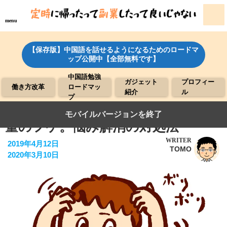
menu
【保存版】中国語を話せるようになるためのロードマ
ップ公開中【全部無料です】
中国語勉強
ガジェット
プロフィー
働き方改革
ロードマッ
紹介
ル
プ
まるで雪景色。洗っても出てくる大
モバイルバージョンを終了
量のフケ。悩み解消の対処法
WRITER
2019年4月12日
TOMO
2020年3月10日