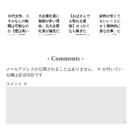
30代女性、ス
大企業社員に
【おばさんで
給料が安くて
キルなしの転
無能が多い理
も取れる資
もいい！とに
職は可能なの
由。元大企業
格】せっかく
かく精神的に
か【壁は高い
社員が偏見だ
なら稼ぎた
楽な仕事。ヒ
けど、頑張
らけで話す
い。実用性の
ントは「天
れ】
あるもの
職」
-
Comments
-
メールアドレスが公開されることはありません。
※
が付いてい
る欄は必須項目です
コメント
※