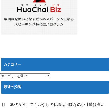
カテゴリー
カ
テ
ゴ
最近の投稿
リ
ー
30代女性、スキルなしの転職は可能なのか【壁は高い