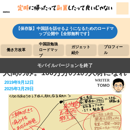
menu
【保存版】中国語を話せるようになるためのロードマ
ップ公開中【全部無料です】
中国語勉強
ガジェット
プロフィー
働き方改革
ロードマッ
紹介
ル
プ
●今の時代を生き残れるのはレアな
モバイルバージョンを終了
人間のみ。100万分の1の人材になれ
WRITER
2019年9月12日
TOMO
2025年3月29日