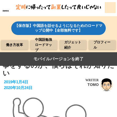
menu
【保存版】中国語を話せるようになるためのロードマ
ップ公開中【全部無料です】
中国語勉強
ガジェット
プロフィー
働き方改革
ロードマッ
紹介
ル
プ
●世代で価値観が違う。何故その仕
モバイルバージョンを終了
事をするのか、僕らはそれが知りた
い
WRITER
2019年1月4日
TOMO
2020年10月24日