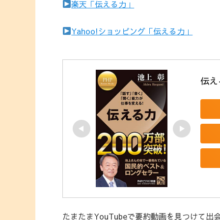
楽天「伝える力」
Yahoo!ショッピング「伝える力」
伝え
たまたまYouTubeで要約動画を見つけて出