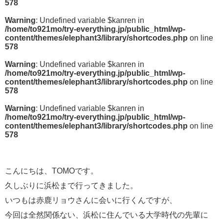
578
Warning
: Undefined variable $kanren in
/home/to921mo/try-everything.jp/public_html/wp-
content/themes/elephant3/library/shortcodes.php
on line
578
Warning
: Undefined variable $kanren in
/home/to921mo/try-everything.jp/public_html/wp-
content/themes/elephant3/library/shortcodes.php
on line
578
Warning
: Undefined variable $kanren in
/home/to921mo/try-everything.jp/public_html/wp-
content/themes/elephant3/library/shortcodes.php
on line
578
こんにちは、TOMOです。
久しぶりに浜松まで行ってきました。
いつもは赤鹿リョウさんに会いに行くんですが、
今回は全然関係ない、浜松に住んでいる大学時代の先輩に