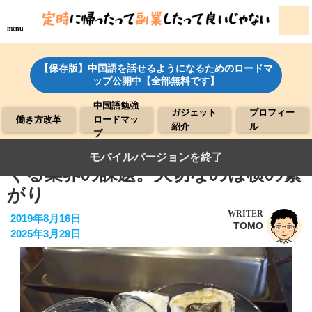
menu
【保存版】中国語を話せるようになるためのロードマ
ップ公開中【全部無料です】
中国語勉強
ガジェット
プロフィー
働き方改革
ロードマッ
紹介
ル
プ
●同じ業界の人と会話すると見えて
モバイルバージョンを終了
くる業界の課題。大切なのは横の繋
がり
WRITER
2019年8月16日
TOMO
2025年3月29日