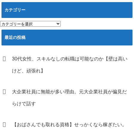
カテゴリー
カ
テ
ゴ
最近の投稿
リ
ー
30代女性、スキルなしの転職は可能なのか【壁は高い
けど、頑張れ】
大企業社員に無能が多い理由。元大企業社員が偏見だ
らけで話す
【おばさんでも取れる資格】せっかくなら稼ぎたい。