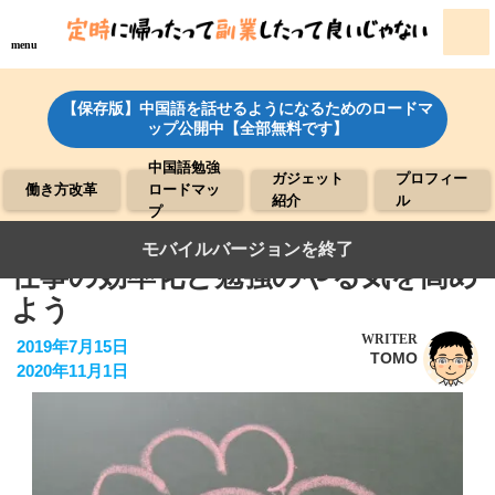
menu
【保存版】中国語を話せるようになるためのロードマ
ップ公開中【全部無料です】
中国語勉強
ガジェット
プロフィー
働き方改革
ロードマッ
紹介
ル
プ
●わだっし―さんをフォローして、
モバイルバージョンを終了
仕事の効率化と勉強のやる気を高め
よう
WRITER
2019年7月15日
TOMO
2020年11月1日