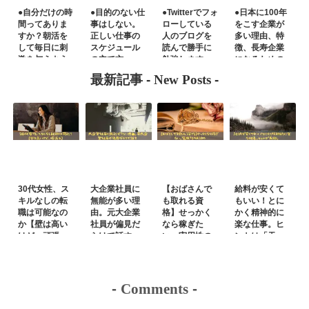
●自分だけの時
●目的のない仕
●Twitterでフォ
●日本に100年
間ってありま
事はしない。
ローしている
をこす企業が
すか？朝活を
正しい仕事の
人のブログを
多い理由、特
して毎日に刺
スケジュール
読んで勝手に
徴、長寿企業
激を与えよう
の立て方。
勉強します
になるための
戦略
最新記事 -
New Posts
-
30代女性、ス
大企業社員に
【おばさんで
給料が安くて
キルなしの転
無能が多い理
も取れる資
もいい！とに
職は可能なの
由。元大企業
格】せっかく
かく精神的に
か【壁は高い
社員が偏見だ
なら稼ぎた
楽な仕事。ヒ
けど、頑張
らけで話す
い。実用性の
ントは「天
れ】
あるもの
職」
-
Comments
-