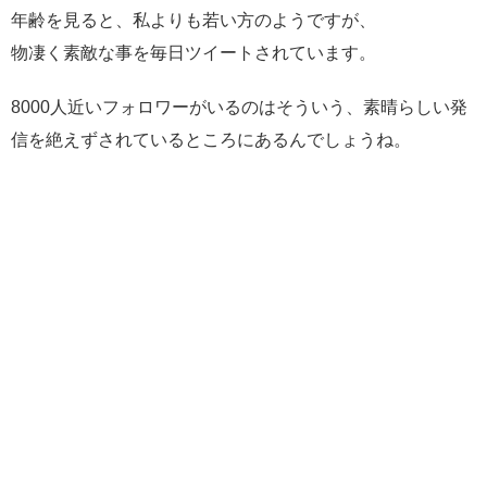
らと思います。
年齢を見ると、私よりも若い方のようですが、
→
https://t.co/zROkvY85Fg
物凄く素敵な事を毎日ツイートされています。
— わだっしー (@crazy_wada)
2018年12月1日
8000人近いフォロワーがいるのはそういう、素晴らしい発
信を絶えずされているところにあるんでしょうね。