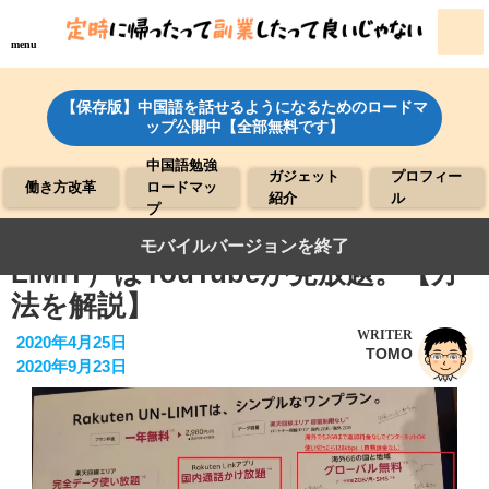
menu
【保存版】中国語を話せるようになるためのロードマ
ップ公開中【全部無料です】
中国語勉強
ガジェット
プロフィー
働き方改革
ロードマッ
紹介
ル
プ
●楽天モバイル（RAKUTEN UN-
モバイルバージョンを終了
LIMIT）はYouTubeが見放題。【方
法を解説】
WRITER
2020年4月25日
TOMO
2020年9月23日