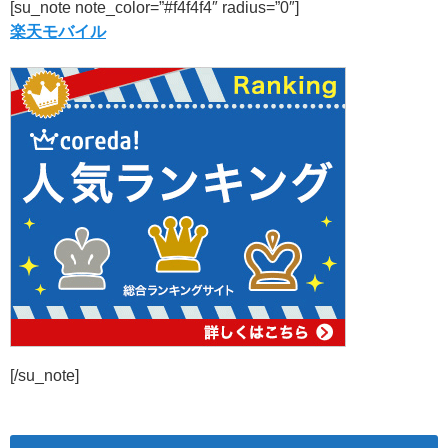
[su_note note_color=”#f4f4f4″ radius=”0″]
楽天モバイル
[/su_note]