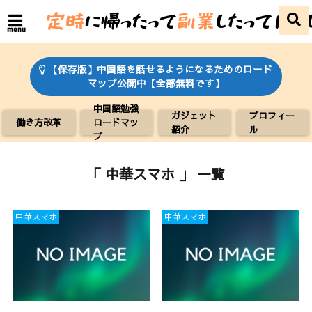
menu
【保存版】中国語を話せるようになるためのロード
マップ公開中【全部無料です】
中国語勉強
ガジェット
プロフィー
働き方改革
ロードマッ
紹介
ル
プ
「 中華スマホ 」 一覧
中華スマホ
中華スマホ