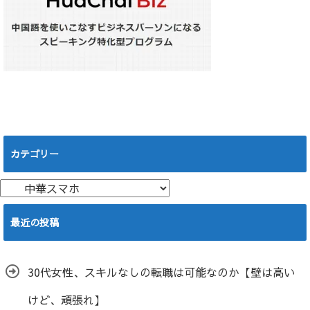
カテゴリー
カ
テ
ゴ
最近の投稿
リ
ー
30代女性、スキルなしの転職は可能なのか【壁は高い
けど、頑張れ】