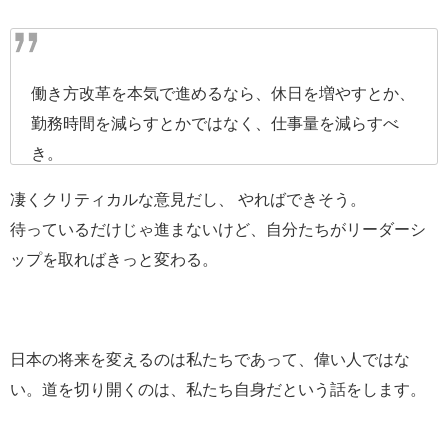
働き方改革を本気で進めるなら、休日を増やすとか、
勤務時間を減らすとかではなく、仕事量を減らすべ
き。
凄くクリティカルな意見だし、 やればできそう。
もしくは欲しいお金の分だけ働くとか完全歩合にする
待っているだけじゃ進まないけど、自分たちがリーダーシ
か。
ップを取ればきっと変わる。
仕事量を減らさず、早く退勤するようすすめてくるだ
けの企業はポンカス。
ちなみに学校現場はそのポンカスの中の一つ。
日本の将来を変えるのは私たちであって、偉い人ではな
い。道を切り開くのは、私たち自身だという話をします。
— No side 【脱サラ予定の教師】中国語を極める者
(@Noside0904)
November 23, 2019