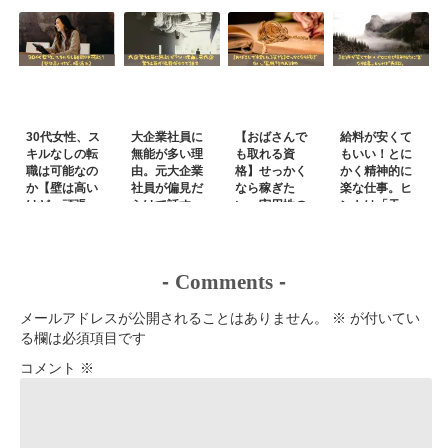
30代女性、ス
大企業社員に
【おばさんで
給料が安くて
キルなしの転
無能が多い理
も取れる資
もいい！とに
職は可能なの
由。元大企業
格】せっかく
かく精神的に
か【壁は高い
社員が偏見だ
なら稼ぎた
楽な仕事。ヒ
けど、頑張
らけで話す
い。実用性の
ントは「天
れ】
あるもの
職」
-
Comments
-
メールアドレスが公開されることはありません。
※
が付いてい
る欄は必須項目です
コメント
※