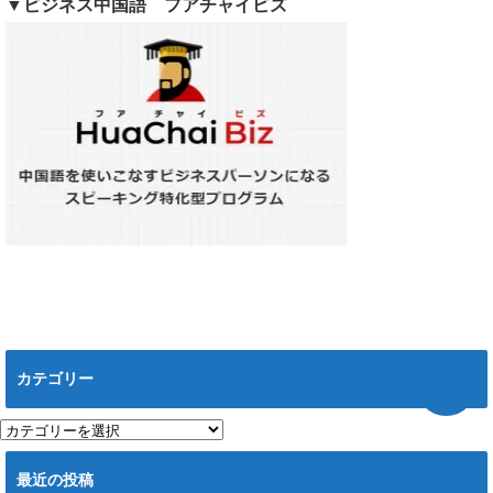
▼ビジネス中国語 フアチャイビズ
カテゴリー
カ
テ
ゴ
最近の投稿