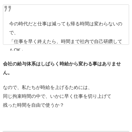
今の時代だと仕事は減っても帰る時間は変わらないの
で、
「仕事を早く終えたら、時間まで社内で自己研鑽して
もOK」
みたいな働き方になれば、同じ拘束時間でも拘束の価
会社の給与体系はしばらく時給から変わる事はありませ
値が高まるかなって思います。
ん。
高校時代の内職とか凄く捗った記憶があるので。
なので、私たちが時給を上げるためには、
同じ拘束時間の中で、いかに早く仕事を切り上げて
— TOMO🇨🇳もうすぐ中国で働く日本人🇯🇵
残った時間を自由で使うか？
(@try_to921mo)
2019年11月23日