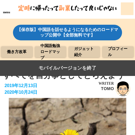
menu
【保存版】中国語を話せるようになるためのロードマ
ップ公開中【全部無料です】
中国語勉強
ガジェット
プロフィー
働き方改革
ロードマッ
紹介
ル
プ
●道を切り開くのは、あなた自身。
モバイルバージョンを終了
すべてを自分事としてとらえよう
WRITER
2019年12月13日
TOMO
2020年10月24日