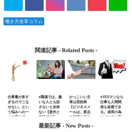
働き方改革コラム
関連記事 -
Related Posts
-
仕事量が多す
●職場では、嫌
かっこいい文
●YESマンなら
ぎるのでこな
いな人とも話
章は逆効果
仕事も人間関
せない。とい
さないと勿体
【ビジネスメ
係も改善でき
う悩みへの一
ない【意外と
ールは、要点
る。成長の為
つの答えで
有益です】
を的確に伝え
にイエスと言
す。
るもの】
おう。
最新記事 -
New Posts
-