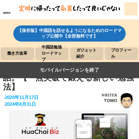
menu
【保存版】中国語を話せるようになるためのロードマ
ップ公開中【全部無料です】
中国語勉強
ガジェット
プロフィー
働き方改革
ロードマッ
紹介
ル
プ
フアチャイビズでビジネス中国語会
モバイルバージョンを終了
話。【一点突破で鍛える新しい勉強
法】
WRITER
2020年11月17日
TOMO
2024年8月31日