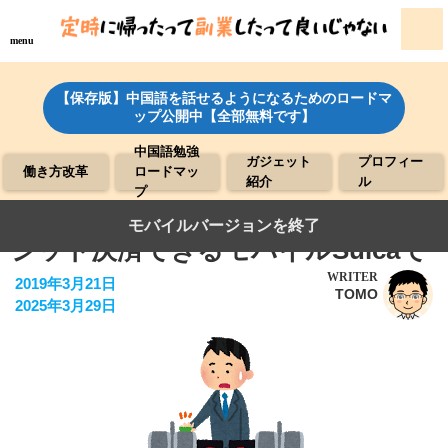
menu
【保存版】中国語を話せるようになるためのロードマ
ップ公開中【全部無料です】
中国語勉強
ガジェット
プロフィー
働き方改革
ロードマッ
紹介
ル
プ
チャージも決済も。交通系ICはクレ
モバイルバージョンを終了
ジット決済できるモバイルSuicaで
WRITER
2019年3月21日
TOMO
2025年3月29日