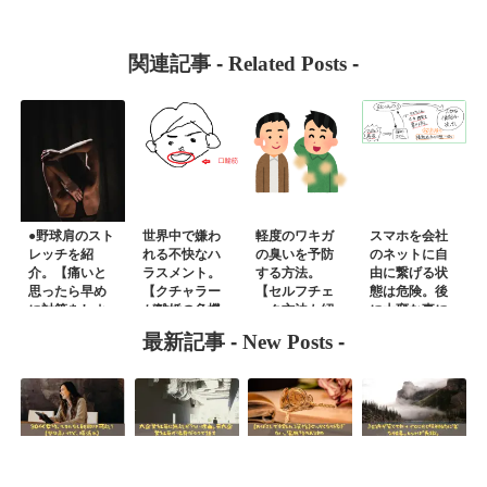
関連記事 -
Related Posts
-
●野球肩のスト
世界中で嫌わ
軽度のワキガ
スマホを会社
レッチを紹
れる不快なハ
の臭いを予防
のネットに自
介。【痛いと
ラスメント。
する方法。
由に繋げる状
思ったら早め
【クチャラー
【セルフチェ
態は危険。後
に対策をしよ
が離婚の危機
ック方法も紹
に大変な事に
う】
に】
介】
なるかも
最新記事 -
New Posts
-