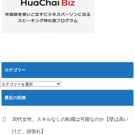
カテゴリー
カ
テ
ゴ
最近の投稿
リ
ー
30代女性、スキルなしの転職は可能なのか【壁は高い
けど、頑張れ】