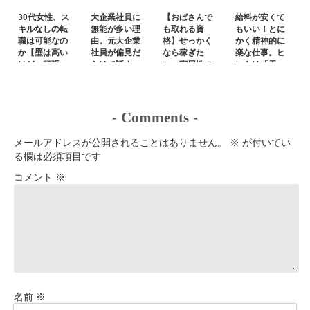
30代女性、ス
大企業社員に
【おばさんで
給料が安くて
キルなしの転
無能が多い理
も取れる資
もいい！とに
職は可能なの
由。元大企業
格】せっかく
かく精神的に
か【壁は高い
社員が偏見だ
なら稼ぎた
楽な仕事。ヒ
けど、頑張
らけで話す
い。実用性の
ントは「天
れ】
あるもの
職」
-
Comments
-
メールアドレスが公開されることはありません。
※
が付いてい
る欄は必須項目です
コメント
※
名前
※